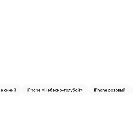
ne синий
iPhone «Небесно-голубой»
iPhone розовый
i