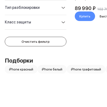
Защитные стекла для iPhone
Держатели для смартфонов
Тип разблокировки
89 990 ₽
102 7
Беспроводные зарядные устройства
Купить
Быс
Сетевые зарядные устройства
Класс защиты
Внешние аккумуляторы
Кабели Lightning
USB-C кабели
3D Стикеры
Очистить фильтр
Ремешки для смартфонов
Кардхолдеры MagSafe
iPad
iPad Pro
Подборки
iPad Pro 13″
iPhone красный
iPad Pro 11″
iPhone белый
iPhone графитовый
iPad Air
iPad Air 13″
iPad Air 11″
iPad Air 10.9″
iPad
iPad 11″
iPad mini