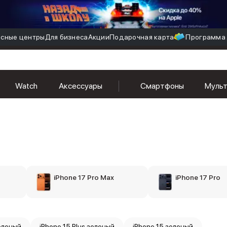
сные центры
Для бизнеса
Акции
Подарочная карта
Программа 
Watch
Аксессуары
Смартфоны
Муль
iPhone 17 Pro Max
iPhone 17 Pro
зеленый
iPhone 15 Plus зеленый
iPhone 15 зеленый