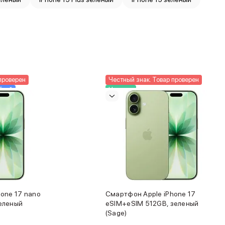
проверен
Честный знак. Товар проверен
блей
Новинка
in
От 45 090 ₽ в Trade-in
one 17 nano
Смартфон Apple iPhone 17
еленый
eSIM+eSIM 512GB, зеленый
(Sage)