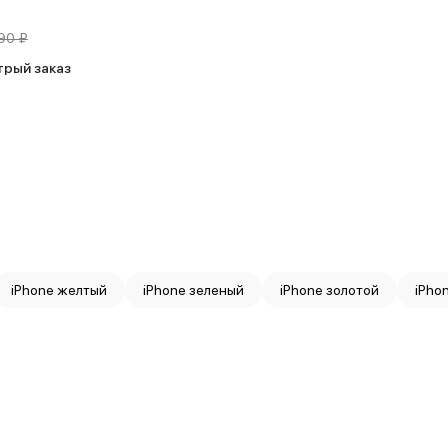
90 ₽
трый заказ
iPhone желтый
iPhone зеленый
iPhone золотой
iPho