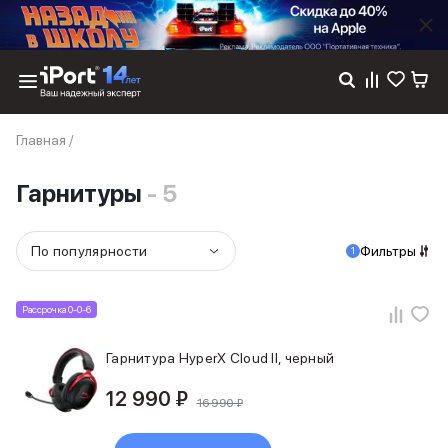
Каталог
Главная
/
Dyson
Фены
Гарнитуры
- 5
Выпрямители
Стайлеры
Пылесосы
По популярности
Фильтры
1
Баннер пвз
сплит
Баннер гарантия
Рассрочка 0-0-6
Баннер доставка
iPhone 17
Гарнитура HyperX Cloud II, черный
iPhone 17
iPhone 17e
12 990 ₽
16 990 ₽
iPhone 17 Pro
iPhone 17 Pro Max