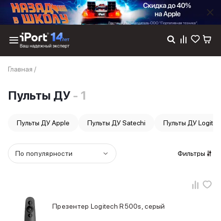
Каталог
Главная
/
Dyson
Фены
Пульты ДУ
- 1
Выпрямители
Стайлеры
Пылесосы
Пульты ДУ Apple
Пульты ДУ Satechi
Пульты ДУ Logite
Баннер пвз
сплит
Баннер гарантия
По популярности
Фильтры
Баннер доставка
iPhone 17
iPhone 17
iPhone 17e
iPhone 17 Pro
Презентер Logitech R500s, серый
iPhone 17 Pro Max