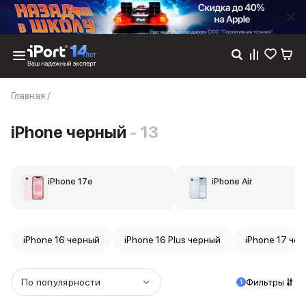
Каталог
Главная
/
Dyson
Фены
iPhone черный
- 13
Выпрямители
Стайлеры
Пылесосы
Баннер пвз
iPhone 17e
iPhone Air
сплит
Баннер гарантия
Баннер доставка
iPhone 17
iPhone 16 черный
iPhone 16 Plus черный
iPhone 17 че
iPhone 17
iPhone 17e
iPhone 17 Pro
По популярности
Фильтры
1
iPhone 17 Pro Max