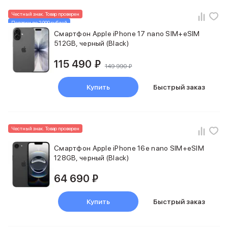
Внешние аккумуляторы
Честный знак. Товар проверен
Кабели Lightning
Подарки до 2 000 рублей
USB-C кабели
От 45 090 ₽ в Trade-in
Смартфон Apple iPhone 17 nano SIM+eSIM
3D Стикеры
512GB, черный (Black)
Ремешки для смартфонов
115 490 ₽
Кардхолдеры MagSafe
149 990 ₽
iPad
iPad Pro
Купить
Быстрый заказ
iPad Pro 13″
iPad Pro 11″
iPad Air
Честный знак. Товар проверен
iPad Air 13″
iPad Air 11″
Смартфон Apple iPhone 16e nano SIM+eSIM
iPad Air 10.9″
128GB, черный (Black)
iPad
iPad 11″
64 690 ₽
iPad mini
Объем памяти iPad
Купить
Быстрый заказ
iPad 2048 Gb
iPad 1024 Gb