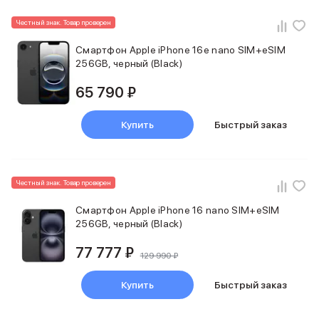
MacBook Pro M4 Max
Честный знак. Товар проверен
MacBook Neo
MacBook Air
Смартфон Apple iPhone 16e nano SIM+eSIM
MacBook Air M5
256GB, черный (Black)
MacBook Air M4
65 790 ₽
MacBook Air M3
iMac
Mac mini
Купить
Быстрый заказ
Аксессуары для Mac
Чехлы для MacBook
Сумки и рюкзаки
Честный знак. Товар проверен
Мыши
Клавиатуры
Смартфон Apple iPhone 16 nano SIM+eSIM
Кабели
256GB, черный (Black)
Внешние накопители
Мультипортовые адаптеры
77 777 ₽
129 990 ₽
Карты памяти и флэш-накопители
3D Стикеры
Купить
Быстрый заказ
Баннер ПВЗ
Баннер гарантия