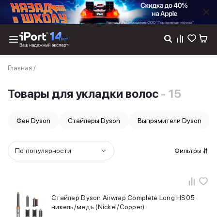
Каталог
Главная
/
Dyson
Фены
Товары для укладки волос
- 15
Выпрямители
Стайлеры
Пылесосы
Фен Dyson
Стайлеры Dyson
Выпрямители Dyson
Баннер пвз
сплит
Баннер гарантия
По популярности
Фильтры
Баннер доставка
iPhone 17
iPhone 17
iPhone 17e
Стайлер Dyson Airwrap Complete Long HS05
iPhone 17 Pro
никель/медь (Nickel/Copper)
iPhone 17 Pro Max