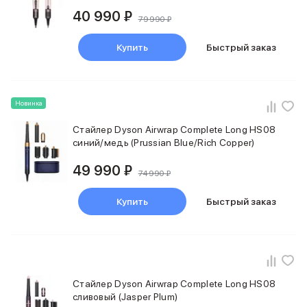
Внешние аккумуляторы
40 990 ₽
79 990 ₽
Кабели Lightning
USB-C кабели
Купить
Быстрый заказ
3D Стикеры
Ремешки для смартфонов
Кардхолдеры MagSafe
iPad
Новинка
iPad Pro
iPad Pro 13″
Стайлер Dyson Airwrap Complete Long HS08
синий/медь (Prussian Blue/Rich Copper)
iPad Pro 11″
iPad Air
49 990 ₽
iPad Air 13″
74 990 ₽
iPad Air 11″
Купить
Быстрый заказ
iPad Air 10.9″
iPad
iPad 11″
iPad mini
Объем памяти iPad
iPad 2048 Gb
Стайлер Dyson Airwrap Complete Long HS08
iPad 1024 Gb
сливовый (Jasper Plum)