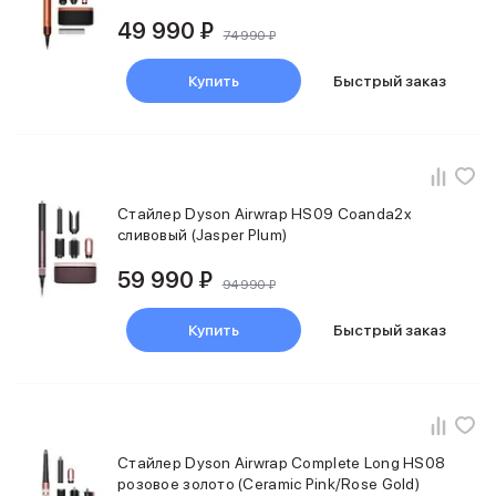
MacBook Pro M4 Max
49 990 ₽
74 990 ₽
MacBook Neo
MacBook Air
Купить
Быстрый заказ
MacBook Air M5
MacBook Air M4
MacBook Air M3
iMac
Mac mini
Стайлер Dyson Airwrap HS09 Coanda2x
Аксессуары для Mac
сливовый (Jasper Plum)
Чехлы для MacBook
Сумки и рюкзаки
59 990 ₽
94 990 ₽
Мыши
Клавиатуры
Купить
Быстрый заказ
Кабели
Внешние накопители
Мультипортовые адаптеры
Карты памяти и флэш-накопители
3D Стикеры
Баннер ПВЗ
Стайлер Dyson Airwrap Complete Long HS08
Баннер гарантия
розовое золото (Ceramic Pink/Rose Gold)