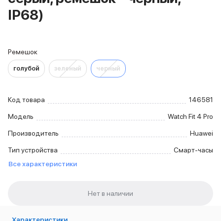
iPhone 15 Pro Max
IP68)
iPhone 15 Pro
iPhone 15 Plus
iPhone 15
Ремешок
iPhone 14
iPhone 14 Plus
голубой
зеленый
черный
iPhone 14
Объем памяти
iPhone 2048 Gb
Код товара
146581
iPhone 1024 Gb
Модель
Watch Fit 4 Pro
iPhone 512 Gb
iPhone 256 Gb
Производитель
Huawei
iPhone 128 Gb
Тип устройства
Смарт-часы
Аксессуары для iPhone
AirPods
Все характеристики
Чехлы для iPhone
Защитные стекла для iPhone
Держатели для смартфонов
Беспроводные зарядные устройства
Сетевые зарядные устройства
Характеристики