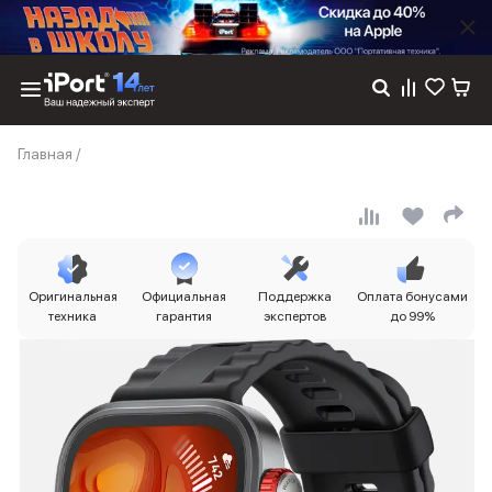
Каталог
Главная
/
Dyson
Фены
Выпрямители
Стайлеры
Пылесосы
Баннер пвз
Оригинальная
Официальная
Поддержка
Оплата бонусами
сплит
техника
гарантия
экспертов
до 99%
Баннер гарантия
Баннер доставка
iPhone 17
iPhone 17
iPhone 17e
iPhone 17 Pro
iPhone 17 Pro Max