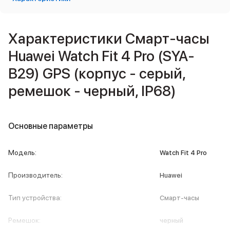
Внешние аккумуляторы
Кабели Lightning
USB-C кабели
Характеристики Смарт-часы
3D Стикеры
Huawei Watch Fit 4 Pro (SYA-
Ремешки для смартфонов
Кардхолдеры MagSafe
B29) GPS (корпус - серый,
iPad
iPad Pro
ремешок - черный, IP68)
iPad Pro 13″
iPad Pro 11″
iPad Air
Основные параметры
iPad Air 13″
iPad Air 11″
Модель
:
iPad Air 10.9″
Watch Fit 4 Pro
iPad
Производитель
:
iPad 11″
Huawei
iPad mini
Тип устройства
:
Объем памяти iPad
Смарт-часы
iPad 2048 Gb
Ремешок
:
iPad 1024 Gb
черный