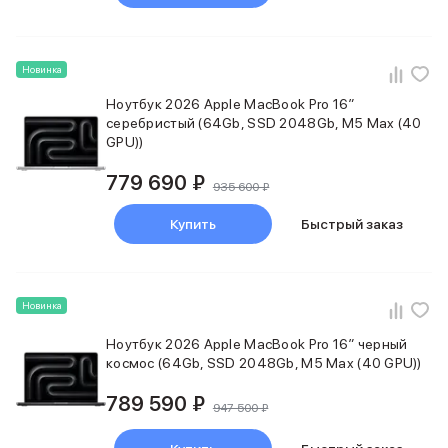
Смартфоны Motorola
Смартфоны HONOR
Смартфоны Infinix
Смартфоны Google
Новинка
Мультимедиа
Ноутбук 2026 Apple MacBook Pro 16″
Наушники
серебристый (64Gb, SSD 2048Gb, M5 Max (40
Проводные наушники
GPU))
Беспроводные наушники
Гарнитуры
779 690 ₽
935 600 ₽
Наушники с шумоподавлением
Накладные наушники
Купить
Быстрый заказ
Акустические системы
Мониторы
ТВ-приставки
Новинка
Микрофоны
Баннер ПВЗ
Ноутбук 2026 Apple MacBook Pro 16″ черный
Баннер гарантия
космос (64Gb, SSD 2048Gb, M5 Max (40 GPU))
Баннер доставка
Популярные бренды
789 590 ₽
947 500 ₽
Apple
Marshall