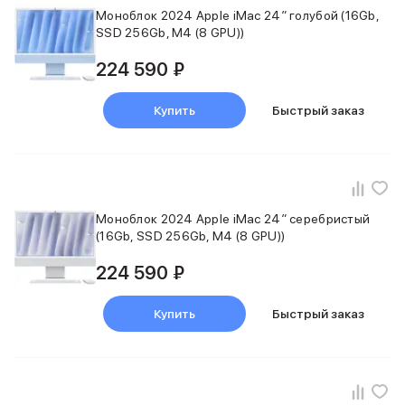
Внешние аккумуляторы
Моноблок 2024 Apple iMac 24″ голубой (16Gb,
Кабели Lightning
SSD 256Gb, M4 (8 GPU))
USB-C кабели
224 590 ₽
3D Стикеры
Ремешки для смартфонов
Кардхолдеры MagSafe
Купить
Быстрый заказ
iPad
iPad Pro
iPad Pro 13″
iPad Pro 11″
iPad Air
Моноблок 2024 Apple iMac 24″ серебристый
iPad Air 13″
(16Gb, SSD 256Gb, M4 (8 GPU))
iPad Air 11″
224 590 ₽
iPad Air 10.9″
iPad
iPad 11″
Купить
Быстрый заказ
iPad mini
Объем памяти iPad
iPad 2048 Gb
iPad 1024 Gb