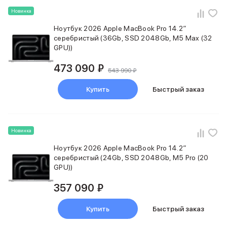
Питание и кабели
Новинка
Зарядные устройства
Ноутбук 2026 Apple MacBook Pro 14.2″
Внешние аккумуляторы
серебристый (36Gb, SSD 2048Gb, M5 Max (32
Адаптеры
GPU))
Кабели
Мультимедиа
473 090 ₽
543 990 ₽
Акустические системы
Наушники
Купить
Быстрый заказ
Защита устройства
Защитные стекла
Ремешки для часов
Сумки и рюкзаки
Новинка
Поисковые трекеры
Ноутбук 2026 Apple MacBook Pro 14.2″
Чехлы
серебристый (24Gb, SSD 2048Gb, M5 Pro (20
Наклейки
GPU))
Ремешки для iPhone
357 090 ₽
Аксессуары для гаджетов
Пульты ДУ
Аксессуары для игровых приставок
Купить
Быстрый заказ
Держатели и подставки