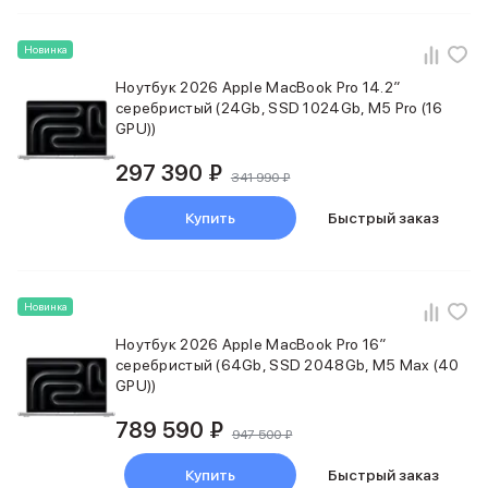
Держатели для смартфонов
Баннер ПВЗ
Новинка
Смартфоны
Смартфоны Huawei
Ноутбук 2026 Apple MacBook Pro 14.2″
Складные смартфоны
серебристый (24Gb, SSD 1024Gb, M5 Pro (16
GPU))
Смартфоны Samsung
Аксессуары для смартфонов
297 390 ₽
USB-C кабели
341 990 ₽
Внешние аккумуляторы
Купить
Быстрый заказ
Автомобильные зарядные устройства
Сетевые зарядные устройства
3D Стикеры
бренды
Новинка
Huawei
Ноутбук 2026 Apple MacBook Pro 16″
Samsung
серебристый (64Gb, SSD 2048Gb, M5 Max (40
Google
GPU))
Баннер ПВЗ
Баннер гарантия
789 590 ₽
947 500 ₽
Баннер доставка
Смартфоны Tecno
Купить
Быстрый заказ