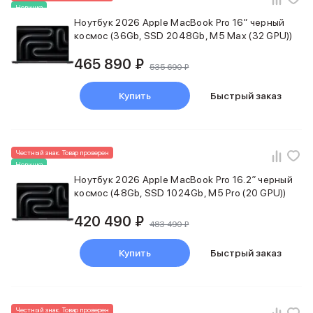
Новинка
MacBook Pro M4 Max
Ноутбук 2026 Apple MacBook Pro 16″ черный
MacBook Neo
космос (36Gb, SSD 2048Gb, M5 Max (32 GPU))
MacBook Air
MacBook Air M5
465 890 ₽
535 690 ₽
MacBook Air M4
MacBook Air M3
Купить
Быстрый заказ
iMac
Mac mini
Аксессуары для Mac
Чехлы для MacBook
Честный знак. Товар проверен
Новинка
Сумки и рюкзаки
Ноутбук 2026 Apple MacBook Pro 16.2″ черный
Мыши
космос (48Gb, SSD 1024Gb, M5 Pro (20 GPU))
Клавиатуры
Кабели
420 490 ₽
483 490 ₽
Внешние накопители
Мультипортовые адаптеры
Купить
Быстрый заказ
Карты памяти и флэш-накопители
3D Стикеры
Баннер ПВЗ
Баннер гарантия
Честный знак. Товар проверен