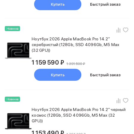
Фены
Купить
Быстрый заказ
Смарт-часы и фитнес-браслеты
Уход за полостью рта
Умные очки
Забота о здоровье
Новинка
Популярные бренды
Ноутбук 2026 Apple MacBook Pro 14.2″
Dyson
серебристый (128Gb, SSD 4096Gb, M5 Max
Huawei
(32 GPU))
Ray-Ban
Баннер сплит
1 159 590 ₽
1 391 500 ₽
Баннер гарантия
Баннер ПВЗ
Купить
Быстрый заказ
Баннер доставка
Новинка
Ноутбук 2026 Apple MacBook Pro 14.2″ черный
космос (128Gb, SSD 4096Gb, M5 Max (32
GPU))
1 153 490 ₽