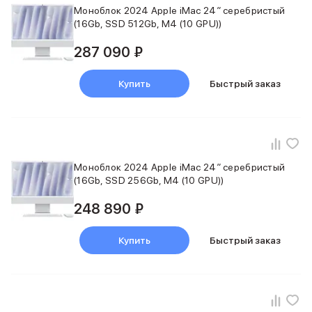
Моноблок 2024 Apple iMac 24″ серебристый
iPhone 15 Pro Max
(16Gb, SSD 512Gb, M4 (10 GPU))
iPhone 15 Pro
iPhone 15 Plus
287 090 ₽
iPhone 15
iPhone 14
Купить
Быстрый заказ
iPhone 14 Plus
iPhone 14
Объем памяти
iPhone 2048 Gb
iPhone 1024 Gb
Моноблок 2024 Apple iMac 24″ серебристый
iPhone 512 Gb
(16Gb, SSD 256Gb, M4 (10 GPU))
iPhone 256 Gb
iPhone 128 Gb
248 890 ₽
Аксессуары для iPhone
AirPods
Купить
Быстрый заказ
Чехлы для iPhone
Защитные стекла для iPhone
Держатели для смартфонов
Беспроводные зарядные устройства
Сетевые зарядные устройства