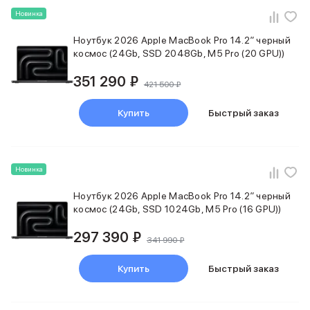
Apple Watch Series 11
Новинка
Apple Watch Ultra 3
Apple Watch Ultra 2 (2024)
Ноутбук 2026 Apple MacBook Pro 14.2″ черный
Apple Watch SE 3
космос (24Gb, SSD 2048Gb, M5 Pro (20 GPU))
Apple Watch SE (2024)
Аксессуары для Watch
351 290 ₽
421 500 ₽
Защитные стекла для Watch
Ремешки для Watch
Купить
Быстрый заказ
Кабели Lightning
Зарядные устройства с MagSafe
Баннер ПВЗ
Баннер гарантия
Новинка
Баннер доставка
Ноутбук 2026 Apple MacBook Pro 14.2″ черный
Аксессуары
космос (24Gb, SSD 1024Gb, M5 Pro (16 GPU))
Периферия
Накопители
297 390 ₽
341 990 ₽
Стилусы
Карты памяти и флэш-накопители
Купить
Быстрый заказ
Клавиатуры
Мыши и коврики для мышей
Wi-Fi роутеры и маршрутизаторы