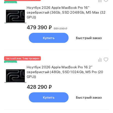
Баннер доставка
Новинка
Ноутбук 2026 Apple MacBook Pro 16″
AirPods
серебристый (36Gb, SSD 2048Gb, M5 Max (32
AirPods Pro 3
GPU))
AirPods 4
AirPods Max
479 390 ₽
551 290 ₽
AirPods Max 2
EarPods
Купить
Быстрый заказ
Аксессуары для AirPods
Наклейки
Кабели
Чехлы для AirPods4/4 ANC
Честный знак. Товар проверен
Новинка
Чехлы для AirPods Pro
Ноутбук 2026 Apple MacBook Pro 16.2″
Чехлы для AirPods Pro 2
серебристый (48Gb, SSD 1024Gb, M5 Pro (20
Чехлы для AirPods Pro 3
GPU))
Беспроводные зарядные устройства
Баннер пвз
428 290 ₽
Баннер сплит
Баннер гарантия
Купить
Быстрый заказ
Баннер доставка
Watch