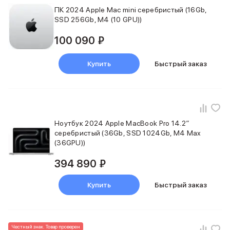
iPad 512 Gb
ПК 2024 Apple Mac mini серебристый (16Gb,
iPad 256 Gb
SSD 256Gb, M4 (10 GPU))
iPad 128 Gb
Аксессуары для iPad
100 090 ₽
Чехлы для iPad
Защитные стекла для iPad
Купить
Быстрый заказ
Беспроводные зарядные устройства
Сетевые зарядные устройства
Кабели
Внешние аккумуляторы
Клавиатуры для iPad
Ноутбук 2024 Apple MacBook Pro 14.2″
Стилусы
серебристый (36Gb, SSD 1024Gb, M4 Max
3D Стикеры
(36GPU))
Баннер ПВЗ
Баннер гарантия
394 890 ₽
Баннер доставка
Mac
Купить
Быстрый заказ
MacBook Pro
MacBook Pro M5 Max
MacBook Pro M5 Pro
Честный знак. Товар проверен
MacBook Pro M5