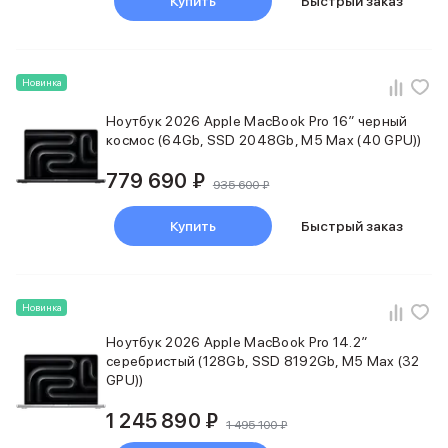
Купить
Быстрый заказ
Samsung
Sony
JBL
CMF
Новинка
Anker
Ноутбук 2026 Apple MacBook Pro 16″ черный
Техника для дома
космос (64Gb, SSD 2048Gb, M5 Max (40 GPU))
Баннер ПВЗ
Умный дом
779 690 ₽
935 600 ₽
Пылесосы
Популярные бренды
Купить
Быстрый заказ
Dyson
Баннер сплит
Инструменты
Баннер гарантия
Новинка
Уход за одеждой
Ноутбук 2026 Apple MacBook Pro 14.2″
Баннер доставка
серебристый (128Gb, SSD 8192Gb, M5 Max (32
Красота и здоровье
GPU))
Укладка волос
Стайлеры
1 245 890 ₽
1 495 100 ₽
Выпрямители