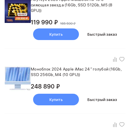
Баннер пвз
сияющая звезда (16Gb, SSD 512Gb, M5 (8
сплит
GPU))
Баннер гарантия
Баннер доставка
119 990 ₽
165 590 ₽
iPhone
Баннер ПВЗ
Купить
Быстрый заказ
Баннер гарантия
Баннер доставка
iPhone Air
iPhone 17
iPhone 17 Pro Max
Моноблок 2024 Apple iMac 24″ голубой (16Gb,
iPhone 17 Pro
SSD 256Gb, M4 (10 GPU))
iPhone 17
iPhone 17e
248 890 ₽
iPhone 16
iPhone 16 Pro Max
Купить
Быстрый заказ
iPhone 16 Pro
iPhone 16 Plus
iPhone 16
iPhone 16e
iPhone 15